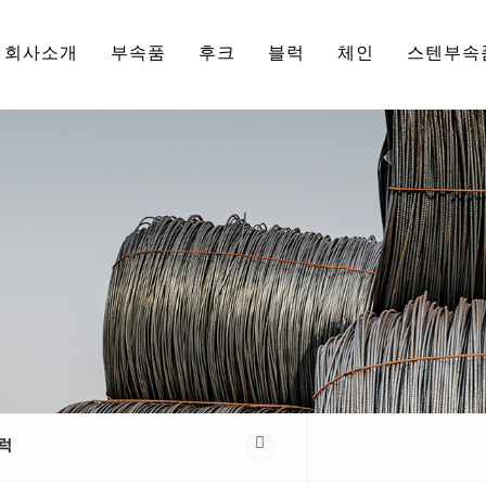
회사소개
부속품
후크
블럭
체인
스텐부속
럭